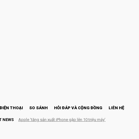
ĐIỆN THOẠI
SO SÁNH
HỎI ĐÁP VÀ CỘNG ĐỒNG
LIÊN HỆ
T NEWS
Apple ‘tăng sản xuất iPhone gập lên 10 triệu máy’