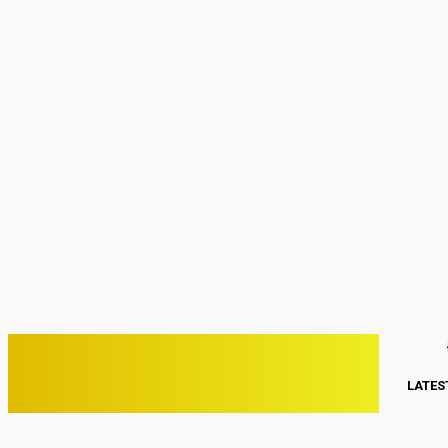
Sign in
Welcome! Log into your account
your username
your password
Forgot your password? Get help
Password recovery
Recover your password
your email
A password will be e-mailed to you.
C
27.1
Kwang Binh
Chủ Nhật, Tháng 8 2, 2026
PHONE VIỆT
LATES
ĐIỆN THOẠI VIỆT NAM