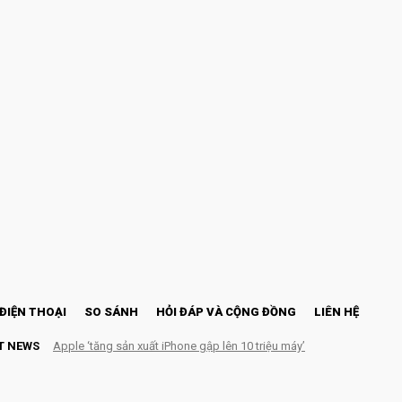
ĐIỆN THOẠI
SO SÁNH
HỎI ĐÁP VÀ CỘNG ĐỒNG
LIÊN HỆ
T NEWS
Apple ‘tăng sản xuất iPhone gập lên 10 triệu máy’