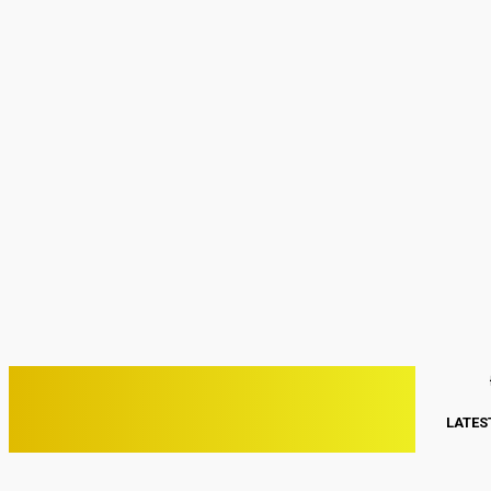
Sign in
Welcome! Log into your account
your username
your password
Forgot your password? Get help
Password recovery
Recover your password
your email
A password will be e-mailed to you.
C
25.3
Kwang Binh
Thứ Ba, Tháng 8 4, 2026
PHONE VIỆT
LATES
ĐIỆN THOẠI VIỆT NAM