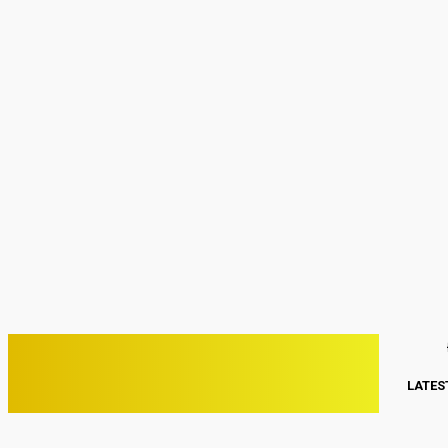
Sign in
Welcome! Log into your account
your username
your password
Forgot your password? Get help
Password recovery
Recover your password
your email
A password will be e-mailed to you.
C
26.7
Kwang Binh
Thứ Năm, Tháng 8 6, 2026
PHONE VIỆT
LATES
ĐIỆN THOẠI VIỆT NAM