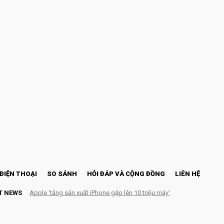
ĐIỆN THOẠI
SO SÁNH
HỎI ĐÁP VÀ CỘNG ĐỒNG
LIÊN HỆ
T NEWS
Apple ‘tăng sản xuất iPhone gập lên 10 triệu máy’