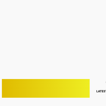
Sign in
Welcome! Log into your account
your username
your password
Forgot your password? Get help
Password recovery
Recover your password
your email
A password will be e-mailed to you.
C
25.8
Kwang Binh
Thứ Bảy, Tháng 8 8, 2026
PHONE VIỆT
LATES
ĐIỆN THOẠI VIỆT NAM