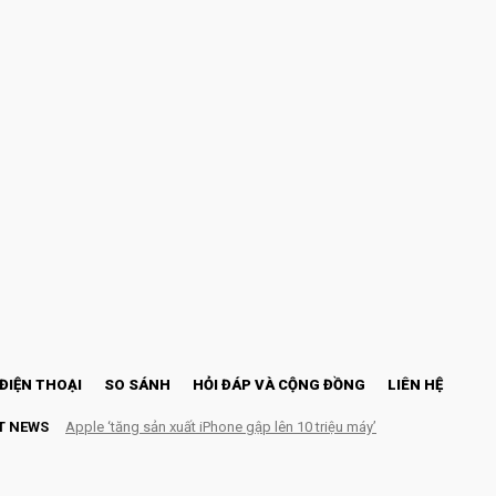
ĐIỆN THOẠI
SO SÁNH
HỎI ĐÁP VÀ CỘNG ĐỒNG
LIÊN HỆ
T NEWS
Apple ‘tăng sản xuất iPhone gập lên 10 triệu máy’