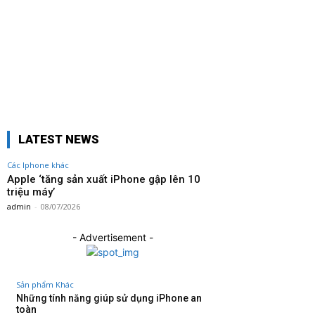
lên 10
triệu
máy’
Twitter
Pinterest
WhatsApp
LATEST NEWS
Các Iphone khác
Apple ‘tăng sản xuất iPhone gập lên 10
triệu máy’
admin
-
08/07/2026
- Advertisement -
Sản phẩm Khác
Những tính năng giúp sử dụng iPhone an
toàn