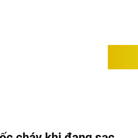
PH
ốc cháy khi đang sạc