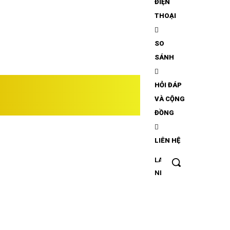
ĐIỆN
THOẠI
SO
SÁNH
ONE VIỆT
HỎI ĐÁP
VÀ CỘNG
ĐIỆN THOẠI VIỆT NAM
ĐỒNG
LIÊN HỆ
LATEST
Apple
NEWS
‘tăng
sản
xuất
iPhone
gập