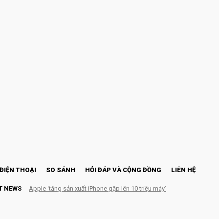
ĐIỆN THOẠI
SO SÁNH
HỎI ĐÁP VÀ CỘNG ĐỒNG
LIÊN HỆ
T NEWS
Apple ‘tăng sản xuất iPhone gập lên 10 triệu máy’