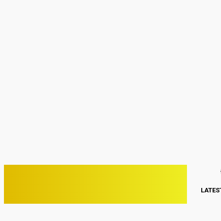
Sign in
Welcome! Log into your account
your username
your password
Forgot your password? Get help
Password recovery
Recover your password
your email
A password will be e-mailed to you.
C
27.5
Kwang Binh
Thứ Hai, Tháng 8 3, 2026
PHONE VIỆT
LATES
ĐIỆN THOẠI VIỆT NAM