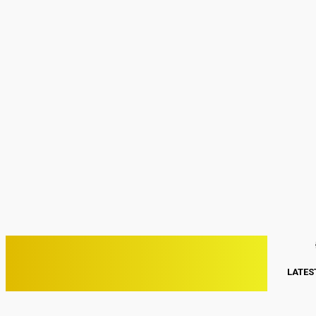
Sign in
Welcome! Log into your account
your username
your password
Forgot your password? Get help
Password recovery
Recover your password
your email
A password will be e-mailed to you.
C
25.4
Kwang Binh
Thứ Năm, Tháng 8 6, 2026
PHONE VIỆT
LATES
ĐIỆN THOẠI VIỆT NAM