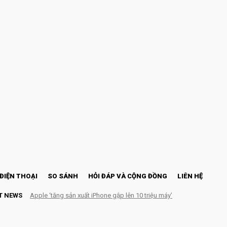
ĐIỆN THOẠI
SO SÁNH
HỎI ĐÁP VÀ CỘNG ĐỒNG
LIÊN HỆ
T NEWS
Apple ‘tăng sản xuất iPhone gập lên 10 triệu máy’