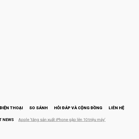
ĐIỆN THOẠI
SO SÁNH
HỎI ĐÁP VÀ CỘNG ĐỒNG
LIÊN HỆ
T NEWS
Apple ‘tăng sản xuất iPhone gập lên 10 triệu máy’