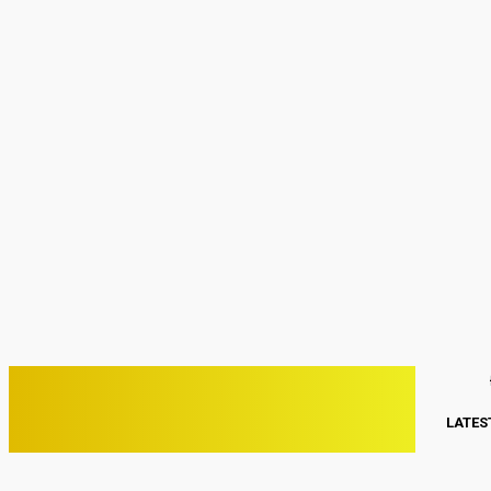
Sign in
Welcome! Log into your account
your username
your password
Forgot your password? Get help
Password recovery
Recover your password
your email
A password will be e-mailed to you.
C
27.5
Kwang Binh
Thứ Bảy, Tháng 8 1, 2026
PHONE VIỆT
LATES
ĐIỆN THOẠI VIỆT NAM