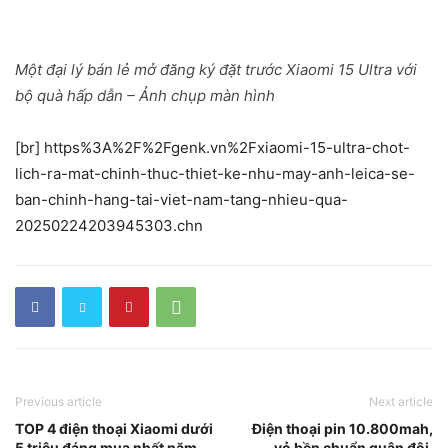
Một đại lý bán lẻ mở đăng ký đặt trước Xiaomi 15 Ultra với
bộ quà hấp dẫn – Ảnh chụp màn hình
[br] https%3A%2F%2Fgenk.vn%2Fxiaomi-15-ultra-chot-
lich-ra-mat-chinh-thuc-thiet-ke-nhu-may-anh-leica-se-
ban-chinh-hang-tai-viet-nam-tang-nhieu-qua-
20250224203945303.chn
Previous article
Next article
TOP 4 điện thoại Xiaomi dưới
Điện thoại pin 10.800mah,
5 triệu đáng mua nhất năm
vỏ bền chuẩn quân đội,