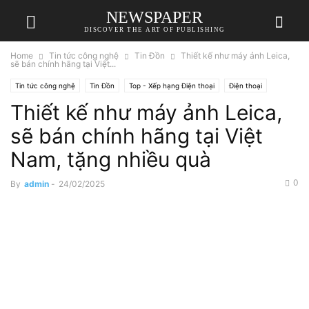
NEWSPAPER
DISCOVER THE ART OF PUBLISHING
Home
Tin tức công nghệ
Tin Đồn
Thiết kế như máy ảnh Leica,
sẽ bán chính hãng tại Việt...
Tin tức công nghệ
Tin Đồn
Top - Xếp hạng Điện thoại
Điện thoại
Thiết kế như máy ảnh Leica,
Xiaomi
sẽ bán chính hãng tại Việt
Nam, tặng nhiều quà
0
By
admin
-
24/02/2025