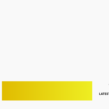
Sign in
Welcome! Log into your account
your username
your password
Forgot your password? Get help
Password recovery
Recover your password
your email
A password will be e-mailed to you.
C
29.7
Kwang Binh
Thứ Ba, Tháng 8 4, 2026
PHONE VIỆT
LATES
ĐIỆN THOẠI VIỆT NAM