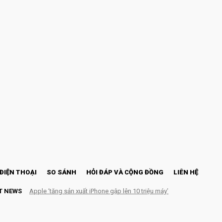
ĐIỆN THOẠI
SO SÁNH
HỎI ĐÁP VÀ CỘNG ĐỒNG
LIÊN HỆ
T NEWS
Apple ‘tăng sản xuất iPhone gập lên 10 triệu máy’