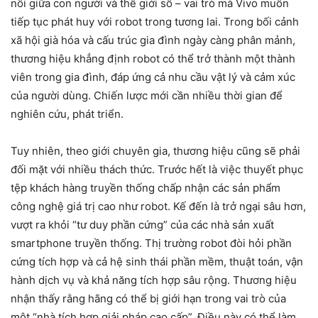
nối giữa con người và thế giới số – vai trò mà Vivo muốn
tiếp tục phát huy với robot trong tương lai. Trong bối cảnh
xã hội già hóa và cấu trúc gia đình ngày càng phân mảnh,
thương hiệu khẳng định robot có thể trở thành một thành
viên trong gia đình, đáp ứng cả nhu cầu vật lý và cảm xúc
của người dùng. Chiến lược mới cần nhiều thời gian để
nghiên cứu, phát triển.
Tuy nhiên, theo giới chuyên gia, thương hiệu cũng sẽ phải
đối mặt với nhiều thách thức. Trước hết là việc thuyết phục
tệp khách hàng truyền thống chấp nhận các sản phẩm
công nghệ giá trị cao như robot. Kế đến là trở ngại sâu hơn,
vượt ra khỏi “tư duy phần cứng” của các nhà sản xuất
smartphone truyền thống. Thị trường robot đòi hỏi phần
cứng tích hợp và cả hệ sinh thái phần mềm, thuật toán, vận
hành dịch vụ và khả năng tích hợp sâu rộng. Thương hiệu
nhận thấy rằng hãng có thể bị giới hạn trong vai trò của
một “nhà tích hợp giải pháp cao cấp”. Điều này có thể làm