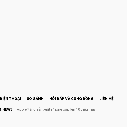
ĐIỆN THOẠI
SO SÁNH
HỎI ĐÁP VÀ CỘNG ĐỒNG
LIÊN HỆ
T NEWS
Apple ‘tăng sản xuất iPhone gập lên 10 triệu máy’