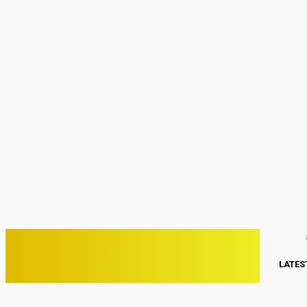
Sign in
Welcome! Log into your account
your username
your password
Forgot your password? Get help
Password recovery
Recover your password
your email
A password will be e-mailed to you.
C
32.1
Kwang Binh
Thứ Hai, Tháng 8 3, 2026
PHONE VIỆT
LATES
ĐIỆN THOẠI VIỆT NAM