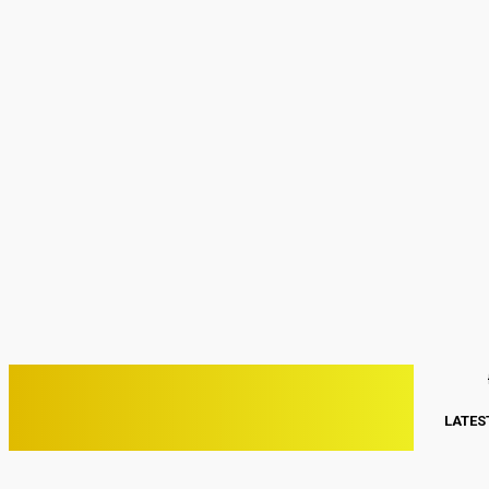
Sign in
Welcome! Log into your account
your username
your password
Forgot your password? Get help
Password recovery
Recover your password
your email
A password will be e-mailed to you.
C
32.1
Kwang Binh
Thứ Hai, Tháng 8 3, 2026
PHONE VIỆT
LATES
ĐIỆN THOẠI VIỆT NAM