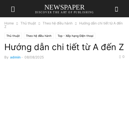
NEWSPAPER
DISCOVER THE ART OF PUBLISHING
Home
Thủ thuật
Theo hệ điều hành
Hướng dẫn chi tiết từ A đến
Z
Thủ thuật
Theo hệ điều hành
Top - Xếp hạng Điện thoại
Hướng dẫn chi tiết từ A đến Z
0
By
admin
-
08/08/2025