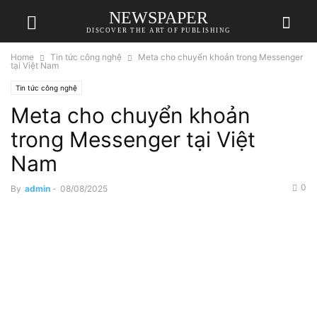
NEWSPAPER
DISCOVER THE ART OF PUBLISHING
Home
Tin tức công nghệ
Meta cho chuyển khoản trong Messenger
tại Việt Nam
Tin tức công nghệ
Meta cho chuyển khoản
trong Messenger tại Việt
Nam
0
By
admin
-
08/08/2025