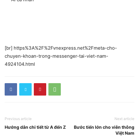
[br] https%3A%2F%2Fvnexpress.net%2Fmeta-cho-
chuyen-khoan-trong-messenger-tai-viet-nam-
4924104.html
Previous article
Next article
Hướng dẫn chi tiết từ A đến Z
Bước tiến lớn cho viễn thông
Việt Nam