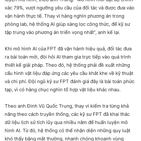
xác 79%, vượt ngưỡng yêu cầu của đối tác và được đưa vào
vận hành thực tế. Thay vì hàng nghìn phương án trong
phòng lab, hệ thống AI giúp sàng lọc công thức, để kỹ sư
tập trung vào phương án triển vọng nhất”, anh kể lại.
Khi mô hình AI của FPT đã vận hành hiệu quả, đối tác đưa
ra bài toán mới, đòi hỏi AI tham gia trực tiếp vào quá trình
thiết kế giải pháp. Theo đó, hệ thống phải đề xuất những
cấu hình vật liệu đáp ứng các yêu cầu khắt khe về kỹ thuật
và chi phí. Đội ngũ kỹ sư FPT đánh giá đây là bài toán phức
tạp, vì có hàng chục nghìn tổ hợp vật liệu khác nhau.
Theo anh Đinh Vũ Quốc Trung, thay vì kiểm tra từng khả
năng theo cách truyền thống, các kỹ sư FPT đã khai thác
dữ liệu lịch sử tích lũy qua nhiều năm để huấn luyện mô
hình AI. Từ đó, hệ thống có thể nhận diện những quy luật
khó thấy bằng mắt thường, nhanh chóng khoanh vùng