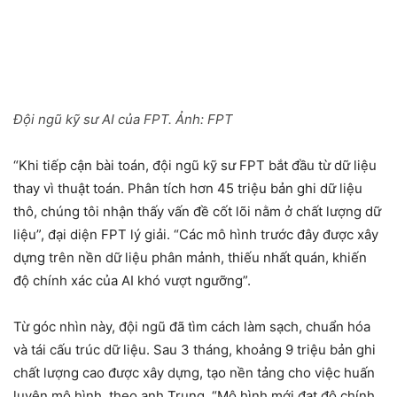
Đội ngũ kỹ sư AI của FPT. Ảnh:
FPT
“Khi tiếp cận bài toán, đội ngũ kỹ sư FPT bắt đầu từ dữ liệu
thay vì thuật toán. Phân tích hơn 45 triệu bản ghi dữ liệu
thô, chúng tôi nhận thấy vấn đề cốt lõi nằm ở chất lượng dữ
liệu”, đại diện FPT lý giải. “Các mô hình trước đây được xây
dựng trên nền dữ liệu phân mảnh, thiếu nhất quán, khiến
độ chính xác của AI khó vượt ngưỡng”.
Từ góc nhìn này, đội ngũ đã tìm cách làm sạch, chuẩn hóa
và tái cấu trúc dữ liệu. Sau 3 tháng, khoảng 9 triệu bản ghi
chất lượng cao được xây dựng, tạo nền tảng cho việc huấn
luyện mô hình, theo anh Trung. “Mô hình mới đạt độ chính