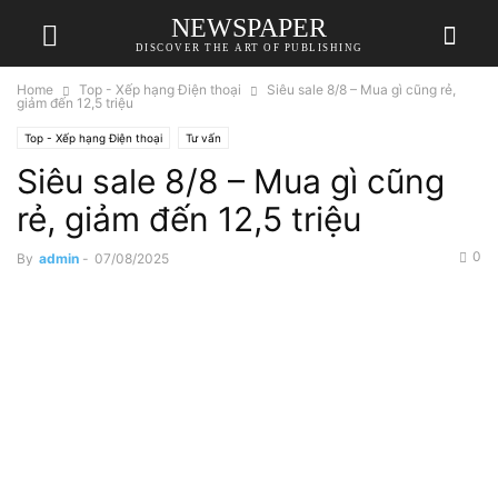
NEWSPAPER
DISCOVER THE ART OF PUBLISHING
Home
Top - Xếp hạng Điện thoại
Siêu sale 8/8 – Mua gì cũng rẻ,
giảm đến 12,5 triệu
Top - Xếp hạng Điện thoại
Tư vấn
Siêu sale 8/8 – Mua gì cũng
rẻ, giảm đến 12,5 triệu
0
By
admin
-
07/08/2025