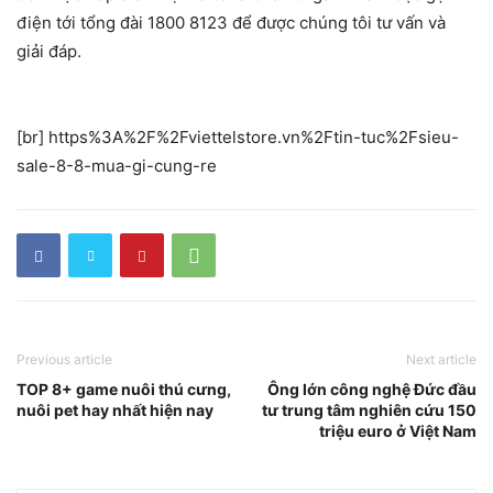
điện tới tổng đài 1800 8123 để được chúng tôi tư vấn và
giải đáp.
[br] https%3A%2F%2Fviettelstore.vn%2Ftin-tuc%2Fsieu-
sale-8-8-mua-gi-cung-re
Previous article
Next article
TOP 8+ game nuôi thú cưng,
Ông lớn công nghệ Đức đầu
nuôi pet hay nhất hiện nay
tư trung tâm nghiên cứu 150
triệu euro ở Việt Nam