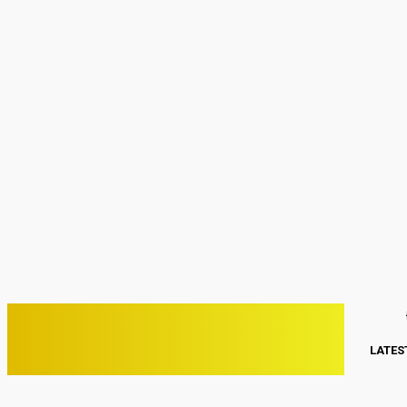
Sign in
Welcome! Log into your account
your username
your password
Forgot your password? Get help
Password recovery
Recover your password
your email
A password will be e-mailed to you.
C
29
Kwang Binh
Thứ Hai, Tháng 8 3, 2026
PHONE VIỆT
LATES
ĐIỆN THOẠI VIỆT NAM