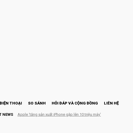
ĐIỆN THOẠI
SO SÁNH
HỎI ĐÁP VÀ CỘNG ĐỒNG
LIÊN HỆ
T NEWS
Apple ‘tăng sản xuất iPhone gập lên 10 triệu máy’