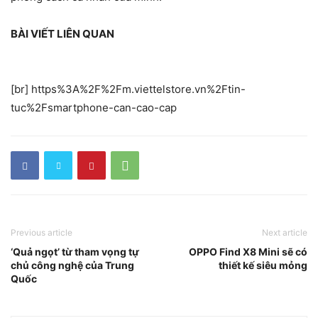
BÀI VIẾT LIÊN QUAN
[br] https%3A%2F%2Fm.viettelstore.vn%2Ftin-
tuc%2Fsmartphone-can-cao-cap
Previous article
Next article
‘Quả ngọt’ từ tham vọng tự
OPPO Find X8 Mini sẽ có
chủ công nghệ của Trung
thiết kế siêu mỏng
Quốc