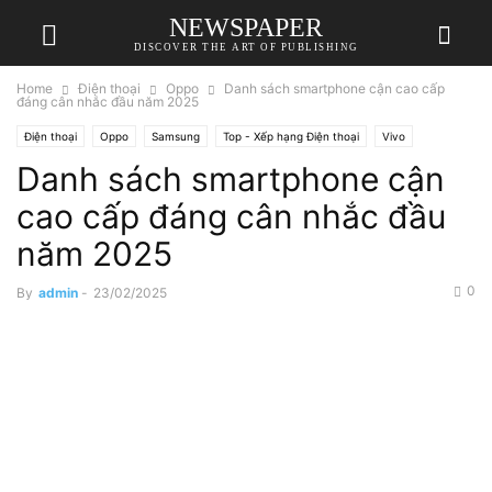
NEWSPAPER
DISCOVER THE ART OF PUBLISHING
Home
Điện thoại
Oppo
Danh sách smartphone cận cao cấp
đáng cân nhắc đầu năm 2025
Điện thoại
Oppo
Samsung
Top - Xếp hạng Điện thoại
Vivo
Danh sách smartphone cận
Xiaomi
cao cấp đáng cân nhắc đầu
năm 2025
0
By
admin
-
23/02/2025