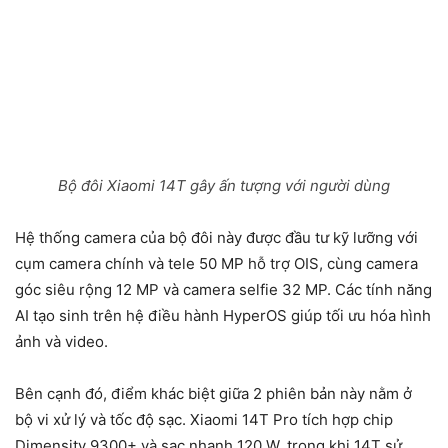
Bộ đôi Xiaomi 14T gây ấn tượng với người dùng
Hệ thống camera của bộ đôi này được đầu tư kỹ lưỡng với
cụm camera chính và tele 50 MP hỗ trợ OIS, cùng camera
góc siêu rộng 12 MP và camera selfie 32 MP. Các tính năng
AI tạo sinh trên hệ điều hành HyperOS giúp tối ưu hóa hình
ảnh và video.
Bên cạnh đó, điểm khác biệt giữa 2 phiên bản này nằm ở
bộ vi xử lý và tốc độ sạc. Xiaomi 14T Pro tích hợp chip
Dimensity 9300+ và sạc nhanh 120 W, trong khi 14T sử