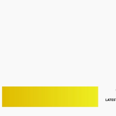
Sign in
Welcome! Log into your account
your username
your password
Forgot your password? Get help
Password recovery
Recover your password
your email
A password will be e-mailed to you.
C
25.8
Kwang Binh
Thứ Sáu, Tháng 8 7, 2026
PHONE VIỆT
LATES
ĐIỆN THOẠI VIỆT NAM