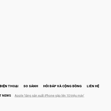
ĐIỆN THOẠI
SO SÁNH
HỎI ĐÁP VÀ CỘNG ĐỒNG
LIÊN HỆ
T NEWS
Apple ‘tăng sản xuất iPhone gập lên 10 triệu máy’