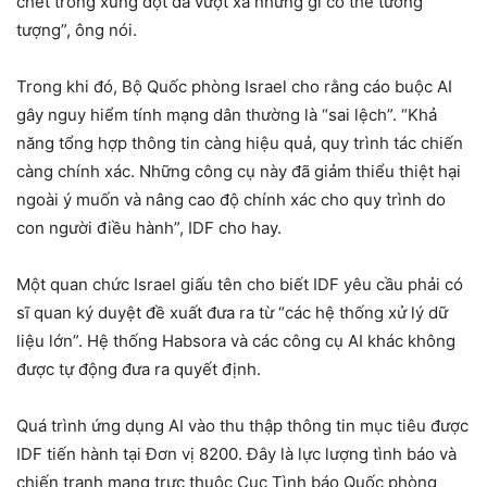
chết trong xung đột đã vượt xa những gì có thể tưởng
tượng”, ông nói.
Trong khi đó, Bộ Quốc phòng Israel cho rằng cáo buộc AI
gây nguy hiểm tính mạng dân thường là “sai lệch”. “Khả
năng tổng hợp thông tin càng hiệu quả, quy trình tác chiến
càng chính xác. Những công cụ này đã giảm thiểu thiệt hại
ngoài ý muốn và nâng cao độ chính xác cho quy trình do
con người điều hành”, IDF cho hay.
Một quan chức Israel giấu tên cho biết IDF yêu cầu phải có
sĩ quan ký duyệt đề xuất đưa ra từ “các hệ thống xử lý dữ
liệu lớn”. Hệ thống Habsora và các công cụ AI khác không
được tự động đưa ra quyết định.
Quá trình ứng dụng AI vào thu thập thông tin mục tiêu được
IDF tiến hành tại Đơn vị 8200. Đây là lực lượng tình báo và
chiến tranh mạng trực thuộc Cục Tình báo Quốc phòng