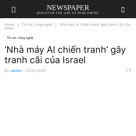
NEWSPAPER
DISCOVER THE ART OF PUBLISHING
Home
Tin tức công nghệ
‘Nhà máy AI chiến tranh’ gây tranh cãi của
Israel
Tin tức công nghệ
‘Nhà máy AI chiến tranh’ gây
tranh cãi của Israel
0
By
admin
-
02/01/2025