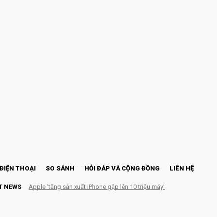
ĐIỆN THOẠI
SO SÁNH
HỎI ĐÁP VÀ CỘNG ĐỒNG
LIÊN HỆ
T NEWS
Apple ‘tăng sản xuất iPhone gập lên 10 triệu máy’